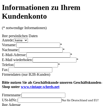
Informationen zu Ihrem
Kundenkonto
(* notwendige Informationen)
Ihre persönlichen Daten
Anrede:
Vorname:
*
Nachname:
*
E-Mail-Adresse:
*
E-Mail wiederholen:
*
Telefon:
*
Fax:
Firmendaten (nur B2B-Kunden)
Bitte nutzen Sie als Geschäftskunde unseren Geschäftskunden-
Shop unter
www.vintage-wheels.net
Firmenname:
USt-IdNr.:
Nur für Deutschland und EU!
Ihre Adresse