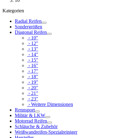
10"
Kategorien
Radial Reifen
Sondergrößen
Diagonal Reifen
› 10"
› 12"
› 13"
› 14"
› 15"
› 16"
› 17"
› 18"
› 19"
› 20"
› 21"
› 23"
› Weitere Dimensionen
Rennsport
Militär & LKW
Motorrad Reifen
Schläuche & Zubehör
Weißwandreifen-Spezialreiniger
Hersteller