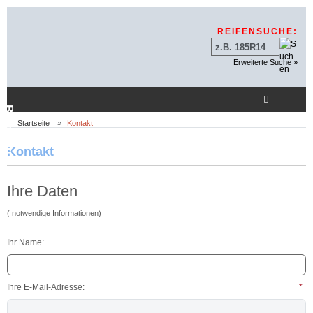
Sprungnavigation
Springe zur Navigation
Springe zum Inhalt
Springe zum Login-But
REIFENSUCHE:
Erweiterte Suche »
Beratung
Startseite
Kontakt
Kontakt
Ihre Daten
(
notwendige Informationen)
Ihr Name:
Ihre E-Mail-Adresse:
*