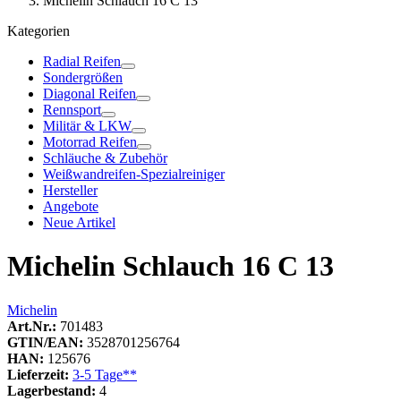
Michelin Schlauch 16 C 13
Kategorien
Radial Reifen
Sondergrößen
Diagonal Reifen
Rennsport
Militär & LKW
Motorrad Reifen
Schläuche & Zubehör
Weißwandreifen-Spezialreiniger
Hersteller
Angebote
Neue Artikel
Michelin Schlauch 16 C 13
Michelin
Art.Nr.:
701483
GTIN/EAN:
3528701256764
HAN:
125676
Lieferzeit:
3-5 Tage**
Lagerbestand:
4