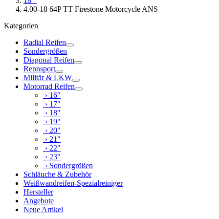
18"
4.00-18 64P TT Firestone Motorcycle ANS
Kategorien
Radial Reifen
Sondergrößen
Diagonal Reifen
Rennsport
Militär & LKW
Motorrad Reifen
› 16"
› 17"
› 18"
› 19"
› 20"
› 21"
› 22"
› 23"
› Sondergrößen
Schläuche & Zubehör
Weißwandreifen-Spezialreiniger
Hersteller
Angebote
Neue Artikel