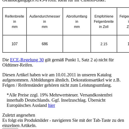
Reifenbreite
Außendurchmesser
Abrollumfang
Empfohlene
Felge
in
in
in
Felgenbreite
mm
mm
mm
in Zoll
Z
107
686
2.15
Die
ECE-Regelung 30
gilt gemäß Punkt 1, Satz 2 a) nicht für
Oldtimer-Reifen.
Diesen Artikel haben wir am 10.01.2011 in unseren Katalog
aufgenommen. Abbildungen ähnlich. Dekorationsartikel wie z.B.
Felgen / Reifenständer gehören nicht zum Leistungsumfang.
*Alle Preise zzgl. 19% Mehrwertsteuer. Versandkostenfrei
innerhalb Deutschlands. Ggf. Inselzuschlag. Übersicht
Europäisches Ausland
hier
Zuletzt angesehen
Es folgt ein Produktslider - navigieren Sie mit der Tab-Taste zu den
einzelnen Artikeln.