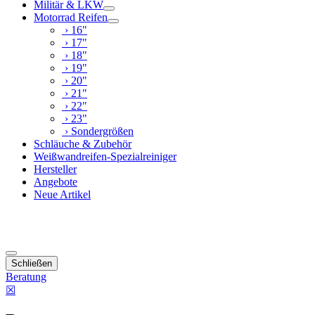
Militär & LKW
Motorrad Reifen
› 16"
› 17"
› 18"
› 19"
› 20"
› 21"
› 22"
› 23"
› Sondergrößen
Schläuche & Zubehör
Weißwandreifen-Spezialreiniger
Hersteller
Angebote
Neue Artikel
Schließen
Beratung
☒