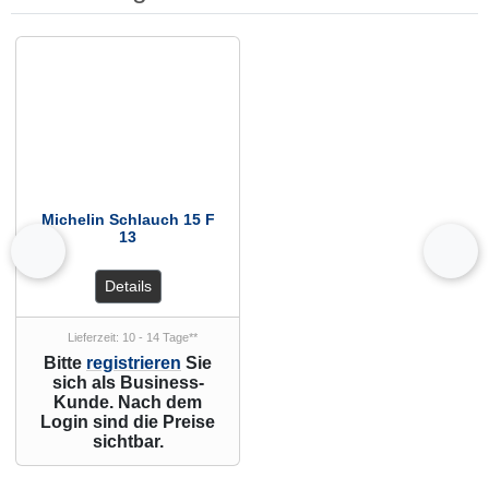
Es folgt ein Produktslider - navigieren Sie mit der Tab-Taste zu den einzelnen Arti
Michelin Schlauch 15 F
13
zurück
vor
Details
Lieferzeit: 10 - 14 Tage**
Bitte
registrieren
Sie
sich als Business-
Kunde. Nach dem
Login sind die Preise
sichtbar.