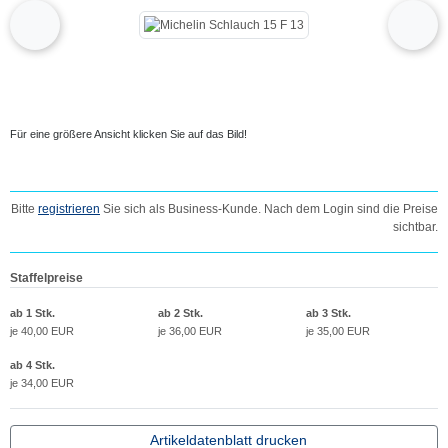
Wenn mehr als ein Produktbild existiert, können Sie die "Zurück-" und "Vor-Butto
zurück
vor
Für eine größere Ansicht klicken Sie auf das Bild!
Bitte
registrieren
Sie sich als Business-Kunde. Nach dem Login sind die Preise
sichtbar.
Staffelpreise
ab 1 Stk.
ab 2 Stk.
ab 3 Stk.
je 40,00 EUR
je 36,00 EUR
je 35,00 EUR
ab 4 Stk.
je 34,00 EUR
Artikeldatenblatt drucken