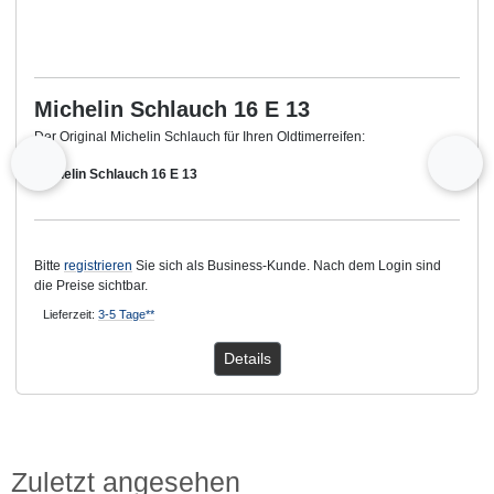
Michelin Schlauch 16 E 13
Der Original Michelin Schlauch für Ihren Oldtimerreifen:
zurück
vor
Michelin Schlauch 16 E 13
Bitte
registrieren
Sie sich als Business-Kunde. Nach dem Login sind
die Preise sichtbar.
Lieferzeit:
3-5 Tage**
Details
Zuletzt angesehen