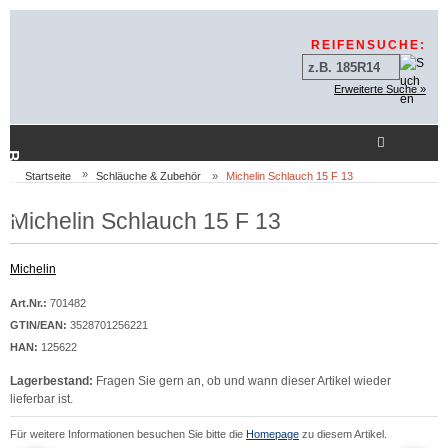
Sprungnavigation
Springe zur Navigation
Springe zum Inhalt
Springe zum Login-But
REIFENSUCHE:
Erweiterte Suche »
Beratung
Startseite
Schläuche & Zubehör
Michelin Schlauch 15 F 13
Michelin Schlauch 15 F 13
Michelin
Art.Nr.:
701482
GTIN/EAN:
3528701256221
HAN:
125622
Lagerbestand:
Fragen Sie gern an, ob und wann dieser Artikel wieder
lieferbar ist.
Für weitere Informationen besuchen Sie bitte die
Homepage
zu diesem Artikel.