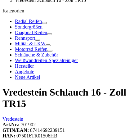
Vredestein Schlauch 16 - Zoll TR15
Kategorien
Radial Reifen
Sondergrößen
Diagonal Reifen
Rennsport
Militär & LKW
Motorrad Reifen
Schläuche & Zubehör
Weißwandreifen-Spezialreiniger
Hersteller
Angebote
Neue Artikel
Vredestein Schlauch 16 - Zoll
TR15
Vredestein
Art.Nr.:
701902
GTIN/EAN:
87414692239151
HAN:
075016TR01506HB