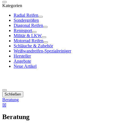
Kategorien
Radial Reifen
Sondergrößen
Diagonal Reifen
Rennsport
Militär & LKW
Motorrad Reifen
Schläuche & Zubehör
Weißwandreifen-Spezialreiniger
Hersteller
Angebote
Neue Artikel
Schließen
Beratung
☒
Beratung