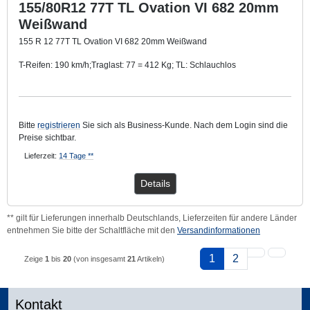
155/80R12 77T TL Ovation VI 682 20mm
Weißwand
155 R 12 77T TL Ovation VI 682 20mm Weißwand
T-Reifen: 190 km/h;Traglast: 77 = 412 Kg; TL: Schlauchlos
Mit ca. 20 mm breitem Weißwandring.
Bitte
registrieren
Sie sich als Business-Kunde. Nach dem Login sind die
Preise sichtbar.
Lieferzeit:
14 Tage **
Details
** gilt für Lieferungen innerhalb Deutschlands, Lieferzeiten für andere Länder
entnehmen Sie bitte der Schaltfläche mit den
Versandinformationen
1
2
Zeige
1
bis
20
(von insgesamt
21
Artikeln)
Kontakt