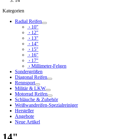
14"
Kategorien
Radial Reifen
› 10"
› 12"
› 13"
› 14"
› 15"
› 16"
› 17"
› Millimeter-Felgen
Sondergrößen
Diagonal Reifen
Rennsport
Militär & LKW
Motorrad Reifen
Schläuche & Zubehör
Weißwandreifen-Spezialreiniger
Hersteller
Angebote
Neue Artikel
14"