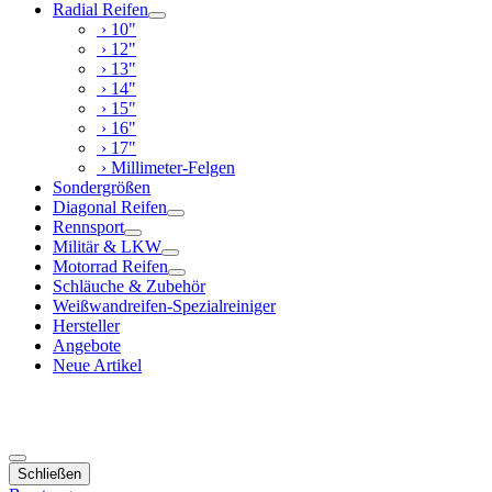
Radial Reifen
› 10"
› 12"
› 13"
› 14"
› 15"
› 16"
› 17"
› Millimeter-Felgen
Sondergrößen
Diagonal Reifen
Rennsport
Militär & LKW
Motorrad Reifen
Schläuche & Zubehör
Weißwandreifen-Spezialreiniger
Hersteller
Angebote
Neue Artikel
Schließen