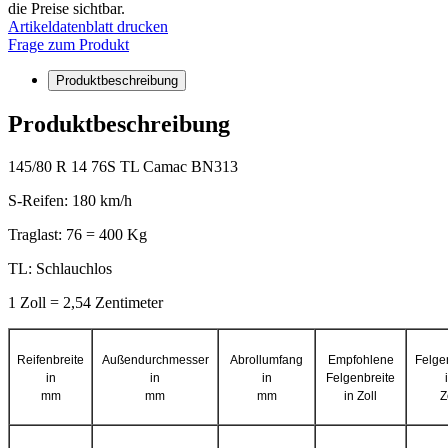
die Preise sichtbar.
Artikeldatenblatt drucken
Frage zum Produkt
Produktbeschreibung
Produktbeschreibung
145/80 R 14 76S TL Camac BN313
S-Reifen: 180 km/h
Traglast: 76 = 400 Kg
TL: Schlauchlos
1 Zoll = 2,54 Zentimeter
Reifenbreite
Außendurchmesser
Abrollumfang
Empfohlene
Felge
in
in
in
Felgenbreite
mm
mm
mm
in Zoll
Z