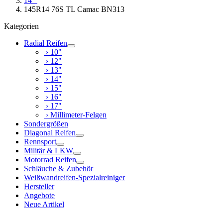
14"
145R14 76S TL Camac BN313
Kategorien
Radial Reifen
› 10"
› 12"
› 13"
› 14"
› 15"
› 16"
› 17"
› Millimeter-Felgen
Sondergrößen
Diagonal Reifen
Rennsport
Militär & LKW
Motorrad Reifen
Schläuche & Zubehör
Weißwandreifen-Spezialreiniger
Hersteller
Angebote
Neue Artikel