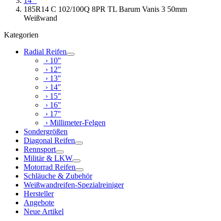
14"
185R14 C 102/100Q 8PR TL Barum Vanis 3 50mm
Weißwand
Kategorien
Radial Reifen
› 10"
› 12"
› 13"
› 14"
› 15"
› 16"
› 17"
› Millimeter-Felgen
Sondergrößen
Diagonal Reifen
Rennsport
Militär & LKW
Motorrad Reifen
Schläuche & Zubehör
Weißwandreifen-Spezialreiniger
Hersteller
Angebote
Neue Artikel