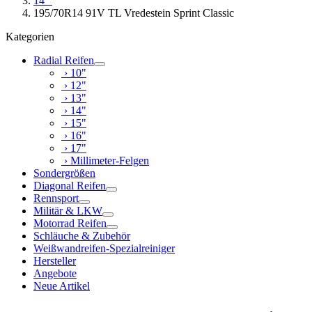
14"
195/70R14 91V TL Vredestein Sprint Classic
Kategorien
Radial Reifen
› 10"
› 12"
› 13"
› 14"
› 15"
› 16"
› 17"
› Millimeter-Felgen
Sondergrößen
Diagonal Reifen
Rennsport
Militär & LKW
Motorrad Reifen
Schläuche & Zubehör
Weißwandreifen-Spezialreiniger
Hersteller
Angebote
Neue Artikel