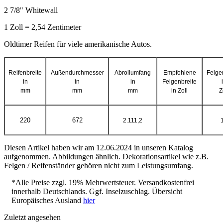
2 7/8" Whitewall
1 Zoll = 2,54 Zentimeter
Oldtimer Reifen für viele amerikanische Autos.
Reifenbreite
Außendurchmesser
Abrollumfang
Empfohlene
Felge
in
in
in
Felgenbreite
mm
mm
mm
in Zoll
Z
220
672
2.111,2
Diesen Artikel haben wir am 12.06.2024 in unseren Katalog
aufgenommen. Abbildungen ähnlich. Dekorationsartikel wie z.B.
Felgen / Reifenständer gehören nicht zum Leistungsumfang.
*Alle Preise zzgl. 19% Mehrwertsteuer. Versandkostenfrei
innerhalb Deutschlands. Ggf. Inselzuschlag. Übersicht
Europäisches Ausland
hier
Zuletzt angesehen