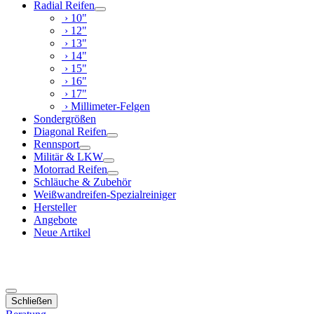
Radial Reifen
› 10"
› 12"
› 13"
› 14"
› 15"
› 16"
› 17"
› Millimeter-Felgen
Sondergrößen
Diagonal Reifen
Rennsport
Militär & LKW
Motorrad Reifen
Schläuche & Zubehör
Weißwandreifen-Spezialreiniger
Hersteller
Angebote
Neue Artikel
Schließen