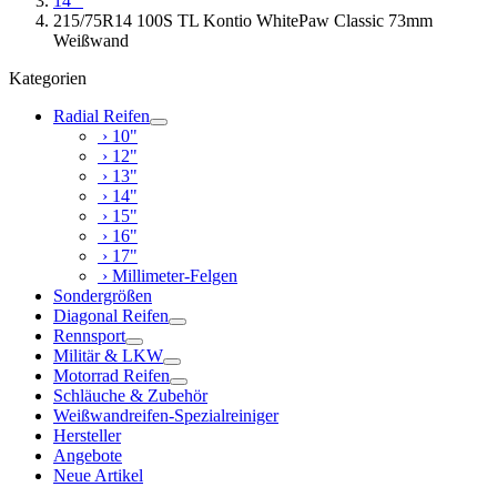
14"
215/75R14 100S TL Kontio WhitePaw Classic 73mm
Weißwand
Kategorien
Radial Reifen
› 10"
› 12"
› 13"
› 14"
› 15"
› 16"
› 17"
› Millimeter-Felgen
Sondergrößen
Diagonal Reifen
Rennsport
Militär & LKW
Motorrad Reifen
Schläuche & Zubehör
Weißwandreifen-Spezialreiniger
Hersteller
Angebote
Neue Artikel