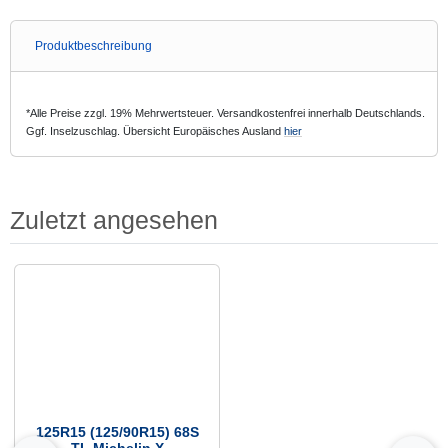
Produktbeschreibung
*Alle Preise zzgl. 19% Mehrwertsteuer. Versandkostenfrei innerhalb Deutschlands.
Ggf. Inselzuschlag. Übersicht Europäisches Ausland
hier
Zuletzt angesehen
Es folgt ein Produktslider - navigieren Sie mit der Tab-Taste zu den einzelnen Arti
125R15 (125/90R15) 68S