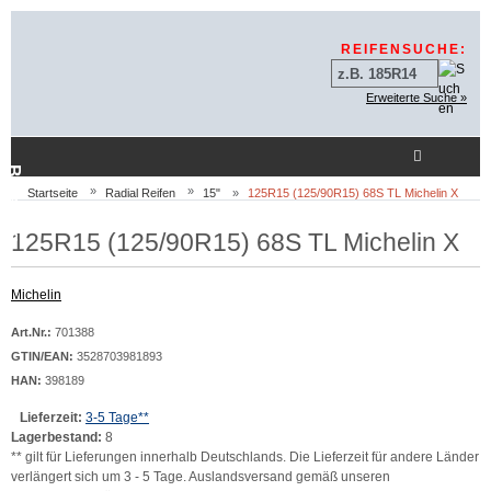
Sprungnavigation
Springe zur Navigation
Springe zum Inhalt
Springe zum Login-But
REIFENSUCHE:
Erweiterte Suche »
Beratung
Startseite
Radial Reifen
15"
125R15 (125/90R15) 68S TL Michelin X
125R15 (125/90R15) 68S TL Michelin X
Michelin
Art.Nr.:
701388
GTIN/EAN:
3528703981893
HAN:
398189
Lieferzeit:
3-5 Tage**
Lagerbestand:
8
** gilt für Lieferungen innerhalb Deutschlands. Die Lieferzeit für andere Länder
verlängert sich um 3 - 5 Tage. Auslandsversand gemäß unseren