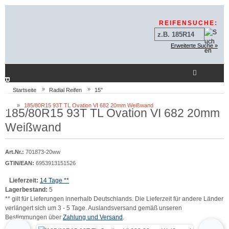
Sprungnavigation
Springe zur Navigation
Springe zum Inhalt
Springe zum Login-But
REIFENSUCHE:
Erweiterte Suche »
Beratung
Startseite
Radial Reifen
15"
185/80R15 93T TL Ovation VI 682 20mm Weißwand
185/80R15 93T TL Ovation VI 682 20mm
Weißwand
Art.Nr.:
701873-20ww
GTIN/EAN:
6953913151526
Lieferzeit:
14 Tage **
Lagerbestand:
5
** gilt für Lieferungen innerhalb Deutschlands. Die Lieferzeit für andere Länder
verlängert sich um 3 - 5 Tage. Auslandsversand gemäß unseren
Bestimmungen über
Zahlung und Versand
.
Wenn mehr als ein Produktbild existiert, können Sie die "Zurück-" und "Vor-Butto