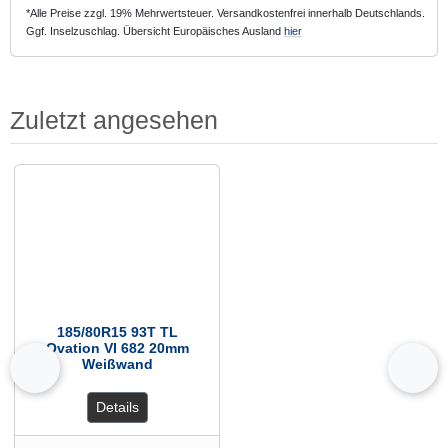
*Alle Preise zzgl. 19% Mehrwertsteuer. Versandkostenfrei innerhalb Deutschlands.
Ggf. Inselzuschlag. Übersicht Europäisches Ausland
hier
Zuletzt angesehen
Es folgt ein Produktslider - navigieren Sie mit der Tab-Taste zu den einzelnen Arti
185/80R15 93T TL
Ovation VI 682 20mm
Weißwand
zurück
vor
Details