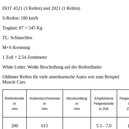
DOT 4521 (3 Reifen) und 2021 (1 Reifen)
S-Reifen: 180 km/h
Traglast: 87 = 545 Kg
TL: Schlauchlos
M+S-Kennung
1 Zoll = 2,54 Zentimeter
White Letter: Weiße Beschriftung auf der Reifenflanke
Oldtimer Reifen für viele amerikanische Autos wie zum Beispiel
Muscle Cars.
Reifenbreite
Außendurchmesser
Abrollumfang
Empfohlene
Felge
in
in
in
Felgenbreite
mm
mm
mm
in Zoll
Z
200
615
5.5 - 7.0