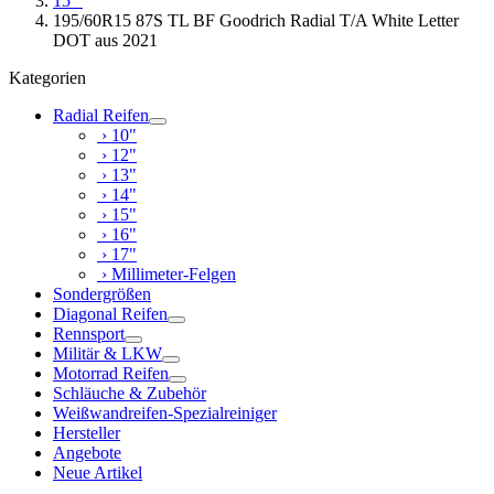
15"
195/60R15 87S TL BF Goodrich Radial T/A White Letter
DOT aus 2021
Kategorien
Radial Reifen
› 10"
› 12"
› 13"
› 14"
› 15"
› 16"
› 17"
› Millimeter-Felgen
Sondergrößen
Diagonal Reifen
Rennsport
Militär & LKW
Motorrad Reifen
Schläuche & Zubehör
Weißwandreifen-Spezialreiniger
Hersteller
Angebote
Neue Artikel