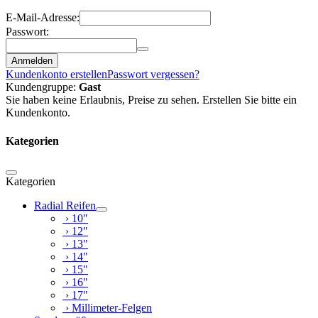
E-Mail-Adresse:
Passwort:
Anmelden
Kundenkonto erstellen
Passwort vergessen?
Kundengruppe:
Gast
Sie haben keine Erlaubnis, Preise zu sehen. Erstellen Sie bitte ein
Kundenkonto.
Kategorien
Kategorien
Radial Reifen
› 10"
› 12"
› 13"
› 14"
› 15"
› 16"
› 17"
› Millimeter-Felgen