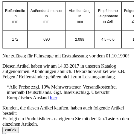
Reifenbreite
Außendurchmesser
Abrollumfang
Empfohlene
Felge
in
in
in
Felgenbreite
mm
mm
mm
in Zoll
Z
172
690
2.088
4.5 - 6.0
Nur zulässig für Fahrzeuge mit Erstzulassung vor dem 01.10.1990!
Diesen Artikel haben wir am 14.03.2017 in unseren Katalog
aufgenommen. Abbildungen ähnlich. Dekorationsartikel wie z.B.
Felgen / Reifenständer gehören nicht zum Leistungsumfang.
*Alle Preise zzgl. 19% Mehrwertsteuer. Versandkostenfrei
innerhalb Deutschlands. Ggf. Inselzuschlag. Übersicht
Europäisches Ausland
hier
Kunden, die diesen Artikel kauften, haben auch folgende Artikel
bestellt:
Es folgt ein Produktslider - navigieren Sie mit der Tab-Taste zu den
einzelnen Artikeln.
zurück