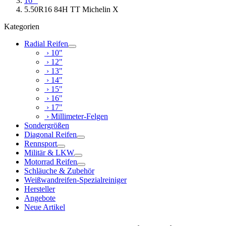
16"
5.50R16 84H TT Michelin X
Kategorien
Radial Reifen
› 10"
› 12"
› 13"
› 14"
› 15"
› 16"
› 17"
› Millimeter-Felgen
Sondergrößen
Diagonal Reifen
Rennsport
Militär & LKW
Motorrad Reifen
Schläuche & Zubehör
Weißwandreifen-Spezialreiniger
Hersteller
Angebote
Neue Artikel